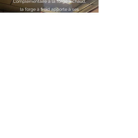
Complémentaire à la forge à chaud,
la forge à froid apporte à ses
utilisateurs des avantages décisifs :
diminution des coûts de finitions,
plus grande précisions des pièces,
homogénéité des séries, meilleur
aspect de surface.
La qualité de nos produits
passe également par l'efficacité de
nos outils de travail. Indispensable à
la réussite, Forges Pinay met tout en
œuvre pour satisfaire ses différents
clients.
Découvrez Forges
Pinay