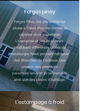
Forges pinay
Forges Pinay est une entreprise
située à Thiers (Puy-de-Dôme), la
capitale de la coutellerie.
L'entreprise et ses 20 salariés,
produisent différentes pièces de
métallurgie. Nous pouvons retrouver
des ébauches de couteaux, des
ciseaux, des pièces de
parachute (environ 30 références),
ainsi que des pièces d'outillage.
L'estampage à froid