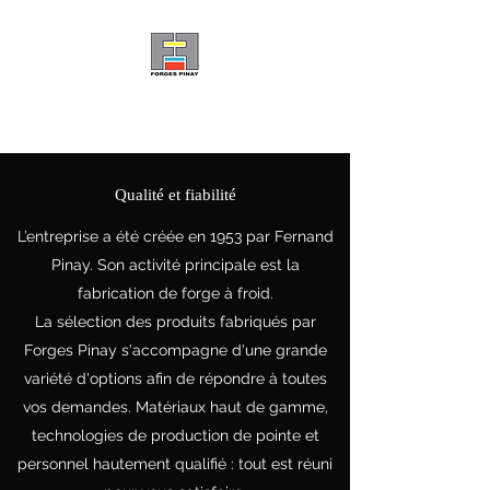
Forges Pinay
Qualité et fiabilité
L’entreprise a été créée en 1953 par Fernand
Pinay. Son activité principale est la
fabrication de forge à froid.
La sélection des produits fabriqués par
Forges Pinay s'accompagne d'une grande
variété d'options afin de répondre à toutes
vos demandes. Matériaux haut de gamme,
technologies de production de pointe et
personnel hautement qualifié : tout est réuni